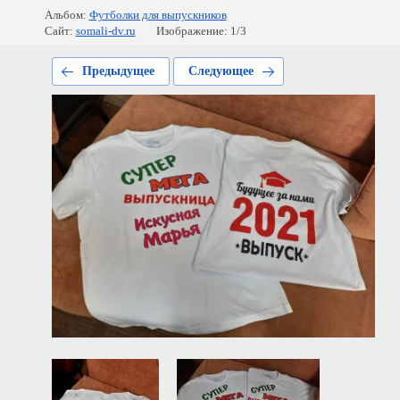
Альбом:
Футболки для выпускников
Сайт:
somali-dv.ru
Изображение: 1/3
Предыдущее
Следующее